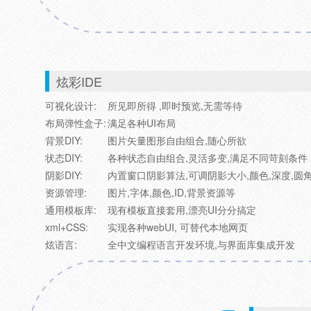
炫彩IDE
可视化设计:
所见即所得 ,即时预览,无需等待
布局弹性盒子:
满足各种UI布局
背景DIY:
图片矢量图形自由组合,随心所欲
状态DIY:
各种状态自由组合,灵活多变,满足不同苛刻条件
阴影DIY:
内置窗口阴影算法,可调阴影大小,颜色,深度,圆
资源管理:
图片,字体,颜色,ID,背景资源等
通用模板库:
现有模板直接套用,漂亮UI分分搞定
xml+CSS:
实现各种webUI, 可替代本地网页
炫语言:
全中文编程语言开发环境,与界面库集成开发